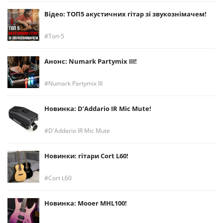
Відео: ТОП5 акустичних гітар зі звукознімачем!
Топ-5
Анонс: Numark Partymix III!
Numark Partymix III
Новинка: D’Addario IR Mic Mute!
D'Addario IR Mic Mute
Новинки: гітари Cort L60!
Cort L60
Новинка: Mooer MHL100!