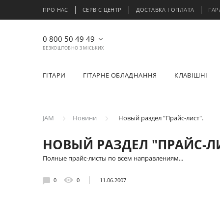
ПРО НАС
СЕРВІС ЦЕНТР
ДОСТАВКА І ОПЛАТА
ГАР
0 800 50 49 49
БЕЗКОШТОВНО З МІСЬКИХ
ГІТАРИ
ГІТАРНЕ ОБЛАДНАННЯ
КЛАВІШНІ
JAM
Новини
Новый раздел "Прайс-лист".
НОВЫЙ РАЗДЕЛ "ПРАЙС-ЛИ
Полные прайс-листы по всем направлениям...
0
0
11.06.2007