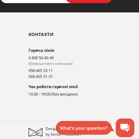
КОНТАКТИ
Гаряча лінія
0 800 50 49 49
(безкоштовно з міських)
096 405 33 11
066 405 31 31
Час роботи гарячої лінії
10:00 - 18:00 (без вихідних)
Designed
by
Sense Production