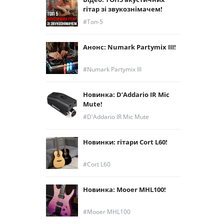
гітар зі звукознімачем!
Топ-5
Анонс: Numark Partymix III!
Numark Partymix III
Новинка: D’Addario IR Mic
Mute!
D'Addario IR Mic Mute
Новинки: гітари Cort L60!
Cort L60
Новинка: Mooer MHL100!
Mooer MHL100