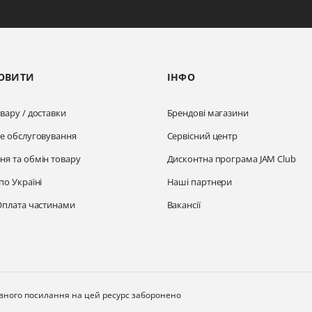
ОВИТИ
ІНФО
вару / доставки
Брендові магазини
не обслуговування
Сервісний центр
ня та обмін товару
Дисконтна програма JAM Club
по Україні
Наші партнери
Оплата частинами
Вакансії
ивного посилання на цей ресурс заборонено