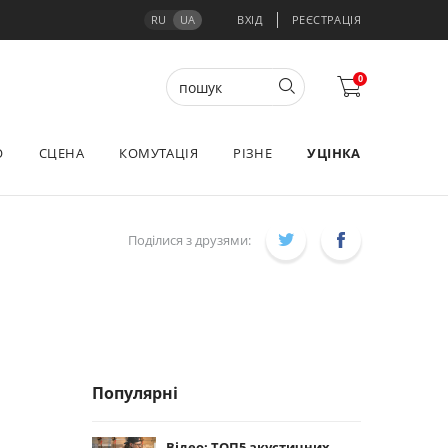
RU
UA
ВХІД
РЕЄСТРАЦІЯ
0
О
СЦЕНА
КОМУТАЦІЯ
РІЗНЕ
УЦІНКА
Поділися з друзями:
Популярні
Відео: ТОП5 акустичних