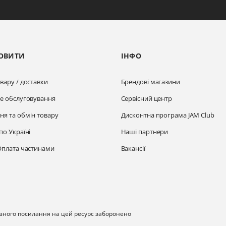
ОВИТИ
ІНФО
вару / доставки
Брендові магазини
не обслуговування
Сервісний центр
ня та обмін товару
Дисконтна програма JAM Club
по Україні
Наші партнери
Оплата частинами
Вакансії
ивного посилання на цей ресурс заборонено