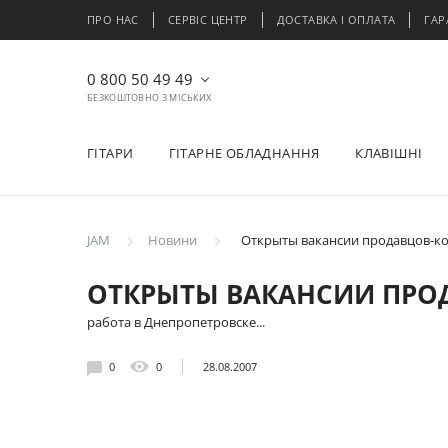
ПРО НАС
СЕРВІС ЦЕНТР
ДОСТАВКА І ОПЛАТА
ГАР
0 800 50 49 49
БЕЗКОШТОВНО З МІСЬКИХ
ГІТАРИ
ГІТАРНЕ ОБЛАДНАННЯ
КЛАВІШНІ
JAM
Новини
Открыты вакансии продавцов-к
ОТКРЫТЫ ВАКАНСИИ ПРО
работа в Днепропетровске...
0
0
28.08.2007