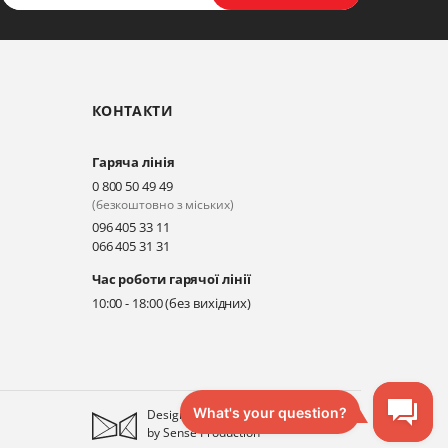
КОНТАКТИ
Гаряча лінія
0 800 50 49 49
(безкоштовно з міських)
096 405 33 11
066 405 31 31
Час роботи гарячої лінії
10:00 - 18:00 (без вихідних)
Designed
by
Sense Production