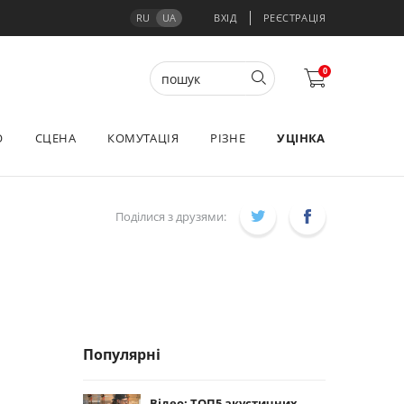
RU
UA
ВХІД
РЕЄСТРАЦІЯ
0
О
СЦЕНА
КОМУТАЦІЯ
РІЗНЕ
УЦІНКА
Поділися з друзями:
Популярні
Відео: ТОП5 акустичних