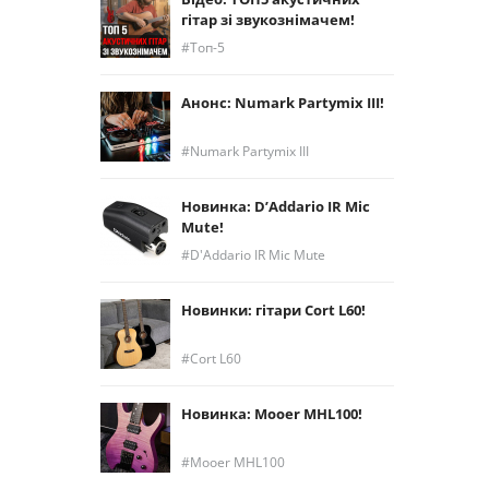
гітар зі звукознімачем!
Топ-5
Анонс: Numark Partymix III!
Numark Partymix III
Новинка: D’Addario IR Mic
Mute!
D'Addario IR Mic Mute
Новинки: гітари Cort L60!
Cort L60
Новинка: Mooer MHL100!
Mooer MHL100