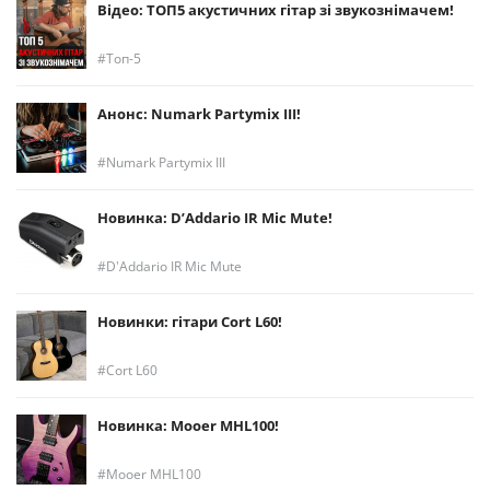
Відео: ТОП5 акустичних гітар зі звукознімачем!
Топ-5
Анонс: Numark Partymix III!
Numark Partymix III
Новинка: D’Addario IR Mic Mute!
D'Addario IR Mic Mute
Новинки: гітари Cort L60!
Cort L60
Новинка: Mooer MHL100!
Mooer MHL100