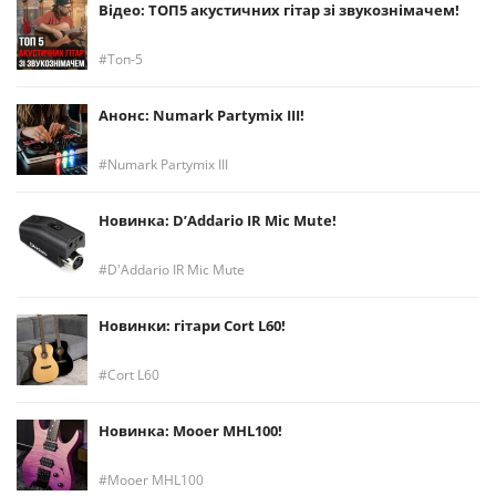
Відео: ТОП5 акустичних гітар зі звукознімачем!
Топ-5
Анонс: Numark Partymix III!
Numark Partymix III
Новинка: D’Addario IR Mic Mute!
D'Addario IR Mic Mute
Новинки: гітари Cort L60!
Cort L60
Новинка: Mooer MHL100!
Mooer MHL100