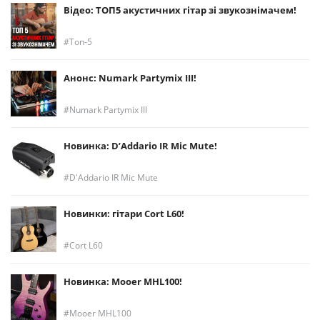
Відео: ТОП5 акустичних гітар зі звукознімачем!
Топ-5
Анонс: Numark Partymix III!
Numark Partymix III
Новинка: D’Addario IR Mic Mute!
D'Addario IR Mic Mute
Новинки: гітари Cort L60!
Cort L60
Новинка: Mooer MHL100!
Mooer MHL100