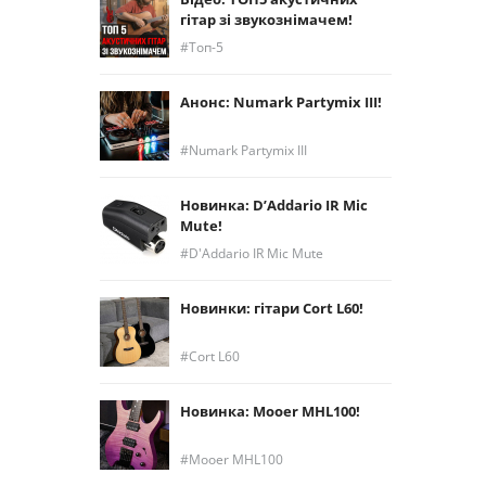
гітар зі звукознімачем!
Топ-5
Анонс: Numark Partymix III!
Numark Partymix III
Новинка: D’Addario IR Mic
Mute!
D'Addario IR Mic Mute
Новинки: гітари Cort L60!
Cort L60
Новинка: Mooer MHL100!
Mooer MHL100