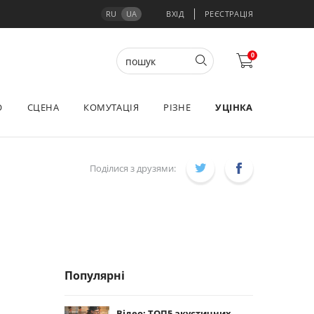
RU
UA
ВХІД
РЕЄСТРАЦІЯ
0
О
СЦЕНА
КОМУТАЦІЯ
РІЗНЕ
УЦІНКА
Поділися з друзями:
Популярні
Відео: ТОП5 акустичних