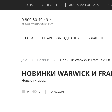
ПРО НАС
СЕРВІС ЦЕНТР
ДОСТАВКА І ОПЛАТА
ГАР
0 800 50 49 49
БЕЗКОШТОВНО З МІСЬКИХ
ГІТАРИ
ГІТАРНЕ ОБЛАДНАННЯ
КЛАВІШНІ
JAM
Новини
Новинки Warwick и Framus 2008
НОВИНКИ WARWICK И FRA
Новые гитары...
0
0
04.02.2008