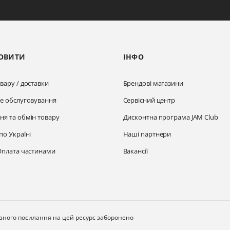
ОВИТИ
ІНФО
вару / доставки
Брендові магазини
не обслуговування
Сервісний центр
ня та обмін товару
Дисконтна програма JAM Club
по Україні
Наші партнери
Оплата частинами
Вакансії
ивного посилання на цей ресурс заборонено