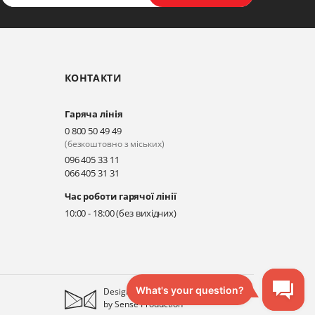
КОНТАКТИ
Гаряча лінія
0 800 50 49 49
(безкоштовно з міських)
096 405 33 11
066 405 31 31
Час роботи гарячої лінії
10:00 - 18:00 (без вихідних)
Designed
by
Sense Production