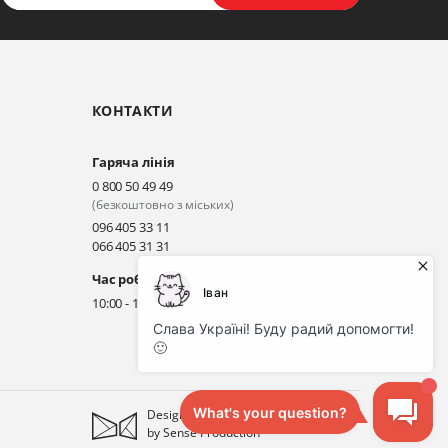
КОНТАКТИ
Гаряча лінія
0 800 50 49 49
(безкоштовно з міських)
096 405 33 11
066 405 31 31
Час роботи гарячої лінії
10:00 - 18:00 (без вихідних)
Designed
by
Sense Production