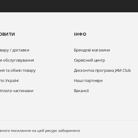
ОВИТИ
ІНФО
вару / доставки
Брендові магазини
не обслуговування
Сервісний центр
ня та обмін товару
Дисконтна програма JAM Club
по Україні
Наші партнери
Оплата частинами
Вакансії
ивного посилання на цей ресурс заборонено