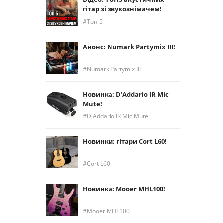
гітар зі звукознімачем!
Топ-5
Анонс: Numark Partymix III!
Numark Partymix III
Новинка: D’Addario IR Mic
Mute!
D'Addario IR Mic Mute
Новинки: гітари Cort L60!
Cort L60
Новинка: Mooer MHL100!
Mooer MHL100