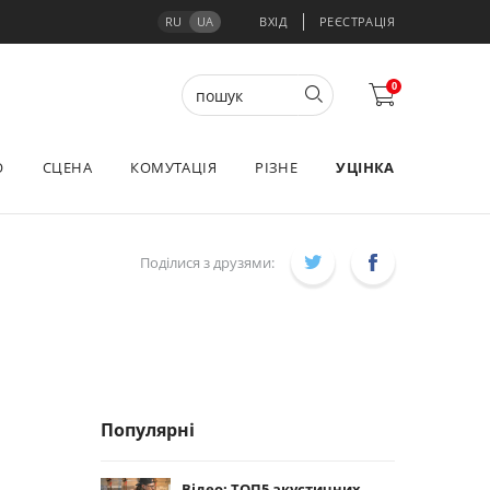
RU
UA
ВХІД
РЕЄСТРАЦІЯ
0
О
СЦЕНА
КОМУТАЦІЯ
РІЗНЕ
УЦІНКА
Поділися з друзями:
Популярні
Відео: ТОП5 акустичних