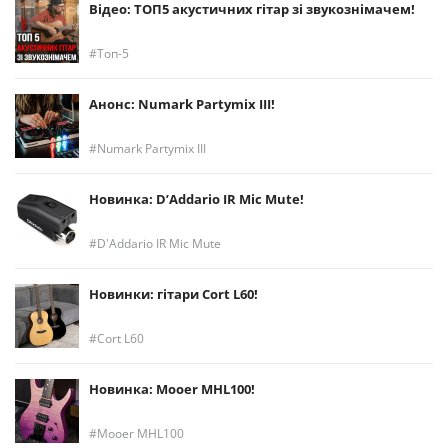
Відео: ТОП5 акустичних гітар зі звукознімачем!
Топ-5
Анонс: Numark Partymix III!
Numark Partymix III
Новинка: D’Addario IR Mic Mute!
D'Addario IR Mic Mute
Новинки: гітари Cort L60!
Cort L60
Новинка: Mooer MHL100!
Mooer MHL100