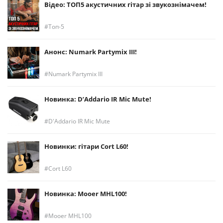
Відео: ТОП5 акустичних гітар зі звукознімачем!
Топ-5
Анонс: Numark Partymix III!
Numark Partymix III
Новинка: D’Addario IR Mic Mute!
D'Addario IR Mic Mute
Новинки: гітари Cort L60!
Cort L60
Новинка: Mooer MHL100!
Mooer MHL100