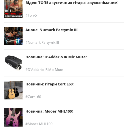
Відео: ТОП5 акустичних гітар зі звукознімачем!
Топ-5
Анонс: Numark Partymix III!
Numark Partymix III
Новинка: D’Addario IR Mic Mute!
D'Addario IR Mic Mute
Новинки: гітари Cort L60!
Cort L60
Новинка: Mooer MHL100!
Mooer MHL100