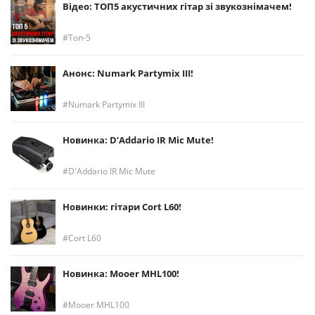
Відео: ТОП5 акустичних гітар зі звукознімачем!
Топ-5
Анонс: Numark Partymix III!
Numark Partymix III
Новинка: D’Addario IR Mic Mute!
D'Addario IR Mic Mute
Новинки: гітари Cort L60!
Cort L60
Новинка: Mooer MHL100!
Mooer MHL100