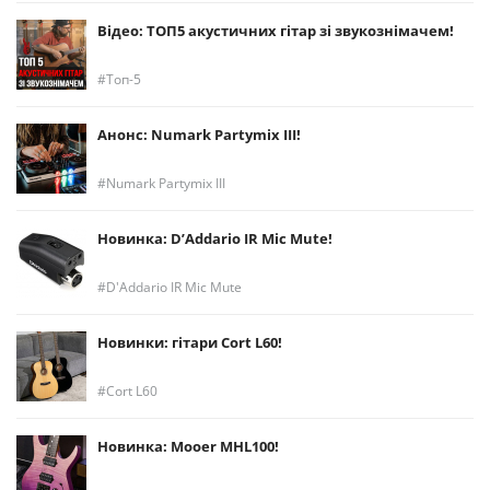
Відео: ТОП5 акустичних гітар зі звукознімачем!
Топ-5
Анонс: Numark Partymix III!
Numark Partymix III
Новинка: D’Addario IR Mic Mute!
D'Addario IR Mic Mute
Новинки: гітари Cort L60!
Cort L60
Новинка: Mooer MHL100!