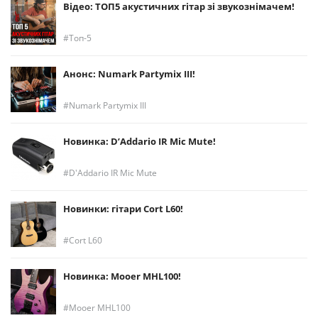
Відео: ТОП5 акустичних гітар зі звукознімачем!
Топ-5
Анонс: Numark Partymix III!
Numark Partymix III
Новинка: D’Addario IR Mic Mute!
D'Addario IR Mic Mute
Новинки: гітари Cort L60!
Cort L60
Новинка: Mooer MHL100!
Mooer MHL100