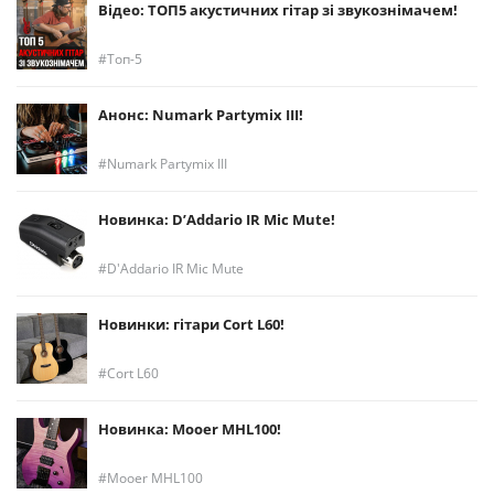
Відео: ТОП5 акустичних гітар зі звукознімачем!
Топ-5
Анонс: Numark Partymix III!
Numark Partymix III
Новинка: D’Addario IR Mic Mute!
D'Addario IR Mic Mute
Новинки: гітари Cort L60!
Cort L60
Новинка: Mooer MHL100!
Mooer MHL100