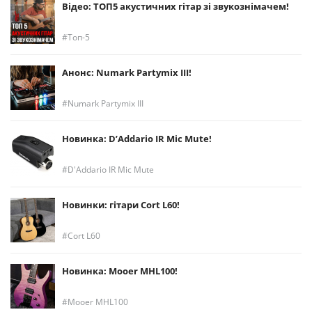
Відео: ТОП5 акустичних гітар зі звукознімачем!
Топ-5
Анонс: Numark Partymix III!
Numark Partymix III
Новинка: D’Addario IR Mic Mute!
D'Addario IR Mic Mute
Новинки: гітари Cort L60!
Cort L60
Новинка: Mooer MHL100!
Mooer MHL100