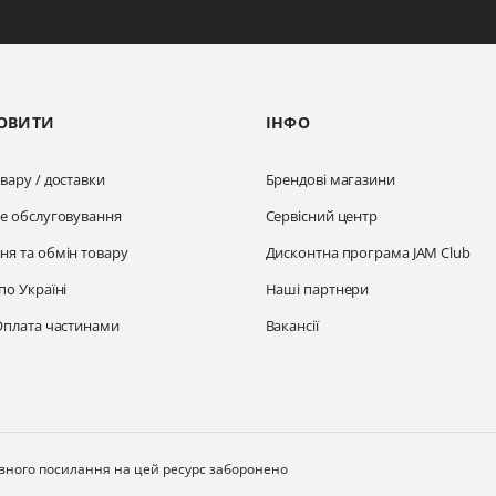
ОВИТИ
ІНФО
вару / доставки
Брендові магазини
не обслуговування
Сервісний центр
ня та обмін товару
Дисконтна програма JAM Club
по Україні
Наші партнери
Оплата частинами
Вакансії
ивного посилання на цей ресурс заборонено