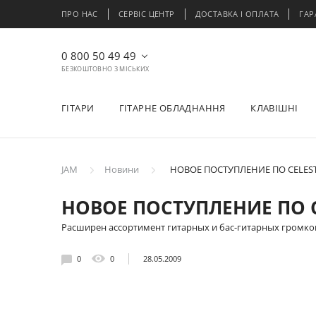
ПРО НАС
СЕРВІС ЦЕНТР
ДОСТАВКА І ОПЛАТА
ГАР
0 800 50 49 49
БЕЗКОШТОВНО З МІСЬКИХ
ГІТАРИ
ГІТАРНЕ ОБЛАДНАННЯ
КЛАВІШНІ
JAM
Новини
НОВОЕ ПОСТУПЛЕНИЕ ПО CELEST
НОВОЕ ПОСТУПЛЕНИЕ ПО C
Расширен ассортимент гитарных и бас-гитарных громког
0
0
28.05.2009