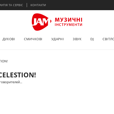
АНТІЯ ТА СЕРВІС
КОНТАКТИ
ДУХОВІ
СМИЧКОВІ
УДАРНІ
ЗВУК
DJ
СВІТЛ
ION!
ELESTION!
оворителей...