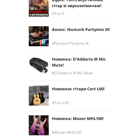
гітар зі звукознімачем!
Топ-5
Анонс: Numark Partymix III!
Numark Partymix III
Новинка: D’Addario IR Mic
Mute!
D'Addario IR Mic Mute
Новинки: гітари Cort L60!
Cort L60
Новинка: Mooer MHL100!
Mooer MHL100