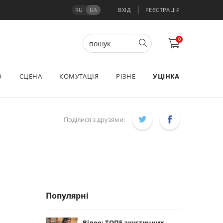
RU
UA
ВХІД
РЕЄСТРАЦІЯ
0
О
СЦЕНА
КОМУТАЦІЯ
РІЗНЕ
УЦІНКА
Поділися з друзями:
Популярні
Відео: ТОП5 акустичних