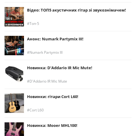
Відео: ТОП5 акустичних гітар зі звукознімачем!
Топ-5
Анонс: Numark Partymix III!
Numark Partymix III
Новинка: D’Addario IR Mic Mute!
D'Addario IR Mic Mute
Новинки: гітари Cort L60!
Cort L60
Новинка: Mooer MHL100!