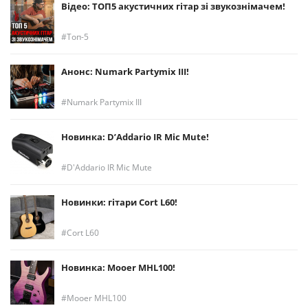
Відео: ТОП5 акустичних гітар зі звукознімачем!
Топ-5
Анонс: Numark Partymix III!
Numark Partymix III
Новинка: D’Addario IR Mic Mute!
D'Addario IR Mic Mute
Новинки: гітари Cort L60!
Cort L60
Новинка: Mooer MHL100!
Mooer MHL100