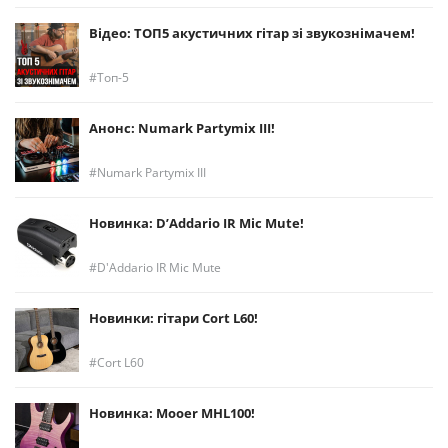
Відео: ТОП5 акустичних гітар зі звукознімачем!
Топ-5
Анонс: Numark Partymix III!
Numark Partymix III
Новинка: D’Addario IR Mic Mute!
D'Addario IR Mic Mute
Новинки: гітари Cort L60!
Cort L60
Новинка: Mooer MHL100!