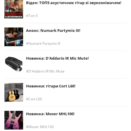
Відео: ТОП5 акустичних гітар зі звукознімачем!
Топ-5
Анонс: Numark Partymix III!
Numark Partymix III
Новинка: D’Addario IR Mic Mute!
D'Addario IR Mic Mute
Новинки: гітари Cort L60!
Cort L60
Новинка: Mooer MHL100!
Mooer MHL100