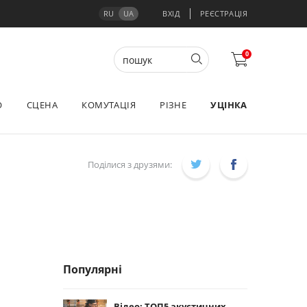
RU
UA
ВХІД
РЕЄСТРАЦІЯ
0
О
СЦЕНА
КОМУТАЦІЯ
РІЗНЕ
УЦІНКА
Поділися з друзями:
Популярні
Відео: ТОП5 акустичних