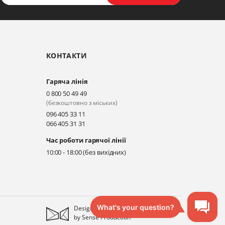
КОНТАКТИ
Гаряча лінія
0 800 50 49 49
(безкоштовно з міських)
096 405 33 11
066 405 31 31
Час роботи гарячої лінії
10:00 - 18:00 (без вихідних)
Designed
by
Sense Production