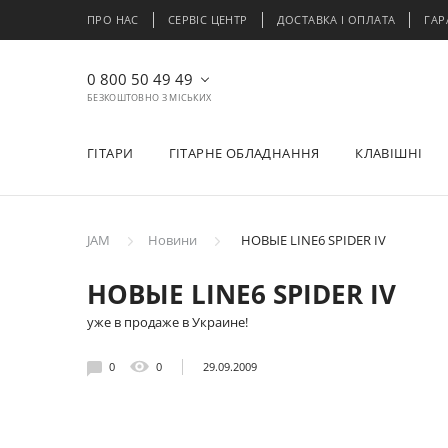
ПРО НАС
СЕРВІС ЦЕНТР
ДОСТАВКА І ОПЛАТА
ГАР
0 800 50 49 49
БЕЗКОШТОВНО З МІСЬКИХ
ГІТАРИ
ГІТАРНЕ ОБЛАДНАННЯ
КЛАВІШНІ
JAM
Новини
НОВЫЕ LINE6 SPIDER IV
НОВЫЕ LINE6 SPIDER IV
уже в продаже в Украине!
0
0
29.09.2009