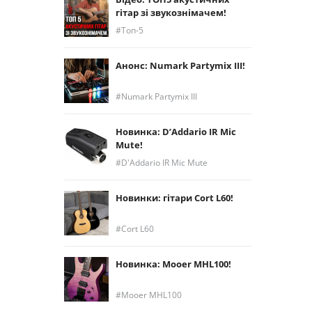
гітар зі звукознімачем!
Топ-5
Анонс: Numark Partymix III!
Numark Partymix III
Новинка: D’Addario IR Mic
Mute!
D'Addario IR Mic Mute
Новинки: гітари Cort L60!
Cort L60
Новинка: Mooer MHL100!
Mooer MHL100