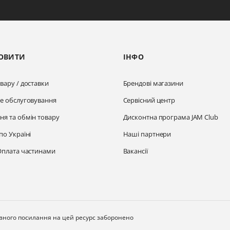
ОВИТИ
ІНФО
вару / доставки
Брендові магазини
не обслуговування
Сервісний центр
ня та обмін товару
Дисконтна програма JAM Club
по Україні
Наші партнери
Оплата частинами
Вакансії
ивного посилання на цей ресурс заборонено