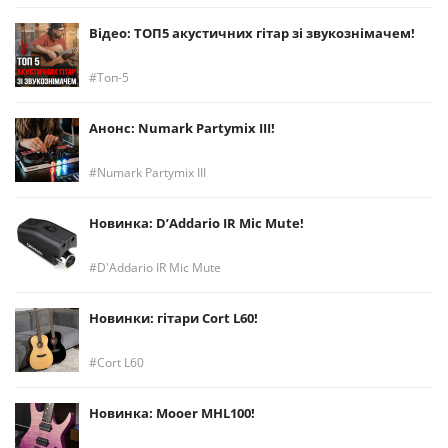
Відео: ТОП5 акустичних гітар зі звукознімачем!
Топ-5
Анонс: Numark Partymix III!
Numark Partymix III
Новинка: D’Addario IR Mic Mute!
D'Addario IR Mic Mute
Новинки: гітари Cort L60!
Cort L60
Новинка: Mooer MHL100!