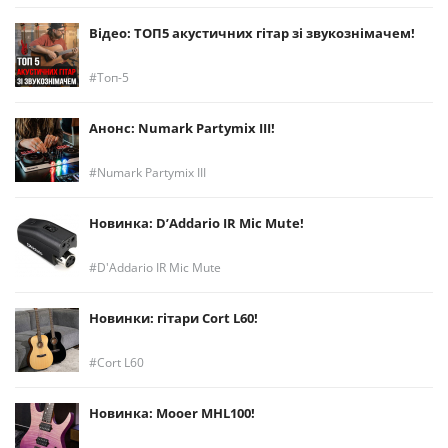
Відео: ТОП5 акустичних гітар зі звукознімачем!
Топ-5
Анонс: Numark Partymix III!
Numark Partymix III
Новинка: D’Addario IR Mic Mute!
D'Addario IR Mic Mute
Новинки: гітари Cort L60!
Cort L60
Новинка: Mooer MHL100!