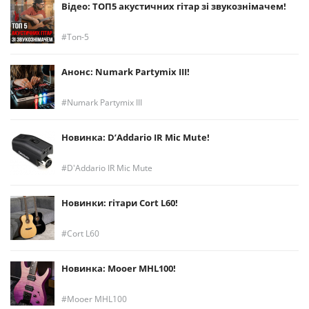
Відео: ТОП5 акустичних гітар зі звукознімачем!
Топ-5
Анонс: Numark Partymix III!
Numark Partymix III
Новинка: D’Addario IR Mic Mute!
D'Addario IR Mic Mute
Новинки: гітари Cort L60!
Cort L60
Новинка: Mooer MHL100!
Mooer MHL100