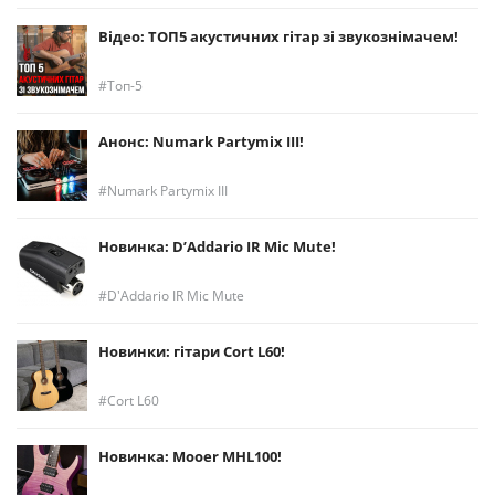
Відео: ТОП5 акустичних гітар зі звукознімачем!
Топ-5
Анонс: Numark Partymix III!
Numark Partymix III
Новинка: D’Addario IR Mic Mute!
D'Addario IR Mic Mute
Новинки: гітари Cort L60!
Cort L60
Новинка: Mooer MHL100!