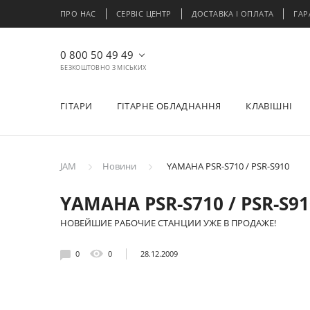
ПРО НАС
СЕРВІС ЦЕНТР
ДОСТАВКА І ОПЛАТА
ГАР
0 800 50 49 49
БЕЗКОШТОВНО З МІСЬКИХ
ГІТАРИ
ГІТАРНЕ ОБЛАДНАННЯ
КЛАВІШНІ
JAM
Новини
YAMAHA PSR-S710 / PSR-S910
YAMAHA PSR-S710 / PSR-S91
НОВЕЙШИЕ РАБОЧИЕ СТАНЦИИ УЖЕ В ПРОДАЖЕ!
0
0
28.12.2009