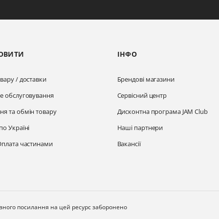
ОВИТИ
ІНФО
вару / доставки
Брендові магазини
не обслуговування
Сервісний центр
ня та обмін товару
Дисконтна програма JAM Club
по Україні
Наші партнери
Оплата частинами
Вакансії
ивного посилання на цей ресурс заборонено