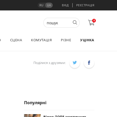
RU
UA
ВХІД
РЕЄСТРАЦІЯ
0
О
СЦЕНА
КОМУТАЦІЯ
РІЗНЕ
УЦІНКА
Поділися з друзями:
Популярні
Відео: ТОП5 акустичних