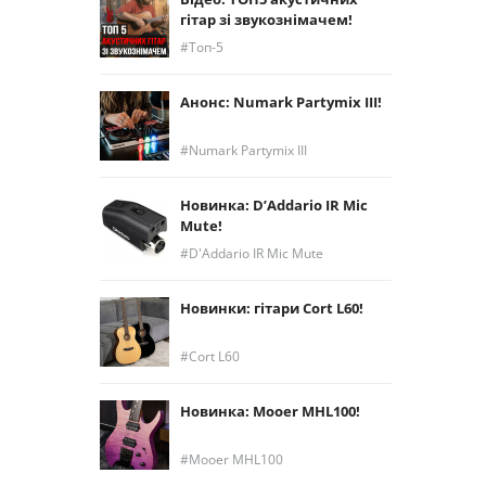
гітар зі звукознімачем!
Топ-5
Анонс: Numark Partymix III!
Numark Partymix III
Новинка: D’Addario IR Mic
Mute!
D'Addario IR Mic Mute
Новинки: гітари Cort L60!
Cort L60
Новинка: Mooer MHL100!
Mooer MHL100