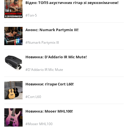
Відео: ТОП5 акустичних гітар зі звукознімачем!
Топ-5
Анонс: Numark Partymix III!
Numark Partymix III
Новинка: D’Addario IR Mic Mute!
D'Addario IR Mic Mute
Новинки: гітари Cort L60!
Cort L60
Новинка: Mooer MHL100!
Mooer MHL100