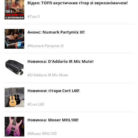
Відео: ТОП5 акустичних гітар зі звукознімачем!
Топ-5
Анонс: Numark Partymix III!
Numark Partymix III
Новинка: D’Addario IR Mic Mute!
D'Addario IR Mic Mute
Новинки: гітари Cort L60!
Cort L60
Новинка: Mooer MHL100!
Mooer MHL100