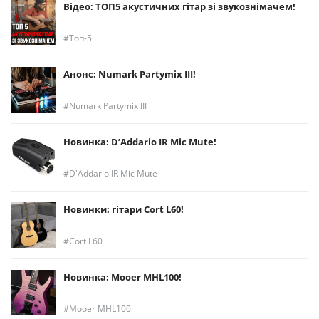
Відео: ТОП5 акустичних гітар зі звукознімачем!
Топ-5
Анонс: Numark Partymix III!
Numark Partymix III
Новинка: D’Addario IR Mic Mute!
D'Addario IR Mic Mute
Новинки: гітари Cort L60!
Cort L60
Новинка: Mooer MHL100!
Mooer MHL100