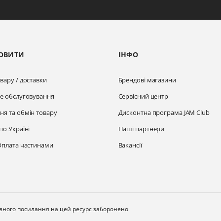
ОВИТИ
ІНФО
вару / доставки
Брендові магазини
не обслуговування
Сервісний центр
ня та обмін товару
Дисконтна програма JAM Club
по Україні
Наші партнери
Оплата частинами
Вакансії
ивного посилання на цей ресурс заборонено