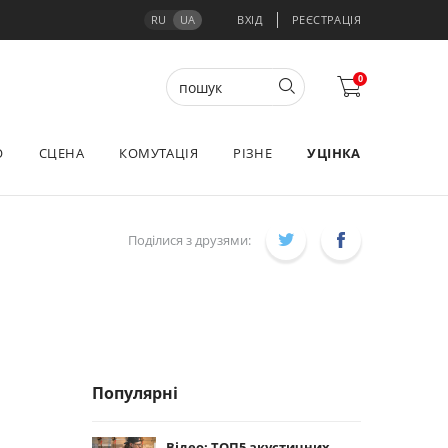
RU
UA
ВХІД
РЕЄСТРАЦІЯ
0
О
СЦЕНА
КОМУТАЦІЯ
РІЗНЕ
УЦІНКА
Поділися з друзями:
Популярні
Відео: ТОП5 акустичних