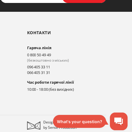
КОНТАКТИ
Гаряча лінія
0 800 50 49 49
(безкоштовно з міських)
096 405 33 11
066 405 31 31
Час роботи гарячої лінії
10:00 - 18:00 (без вихідних)
Designed
by
Sense Production