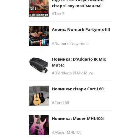
гітар зі звукознімачем!
Топ-5
Анонс: Numark Partymix III!
Numark Partymix III
Новинка: D’Addario IR Mic
Mute!
D'Addario IR Mic Mute
Новинки: гітари Cort L60!
Cort L60
Новинка: Mooer MHL100!
Mooer MHL100