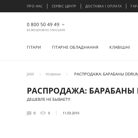
ПРО НАС
СЕРВІС ЦЕНТР
ДОСТАВКА І ОПЛАТА
ГАР
0 800 50 49 49
БЕЗКОШТОВНО З МІСЬКИХ
ГІТАРИ
ГІТАРНЕ ОБЛАДНАННЯ
КЛАВІШНІ
JAM
Новини
РАСПРОДАЖА: БАРАБАНЫ DDRU
РАСПРОДАЖА: БАРАБАНЫ
ДЕШЕВЛЕ НЕ БЫВАЕТ!!!
0
0
11.03.2010