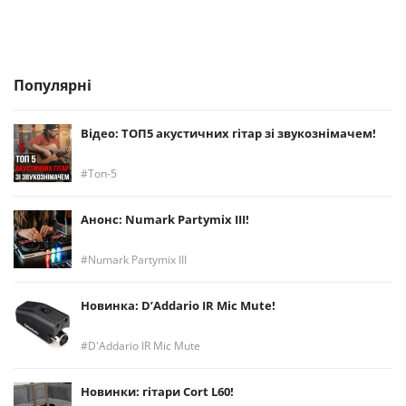
Популярні
Відео: ТОП5 акустичних гітар зі звукознімачем!
Топ-5
Анонс: Numark Partymix III!
Numark Partymix III
Новинка: D’Addario IR Mic Mute!
D'Addario IR Mic Mute
Новинки: гітари Cort L60!