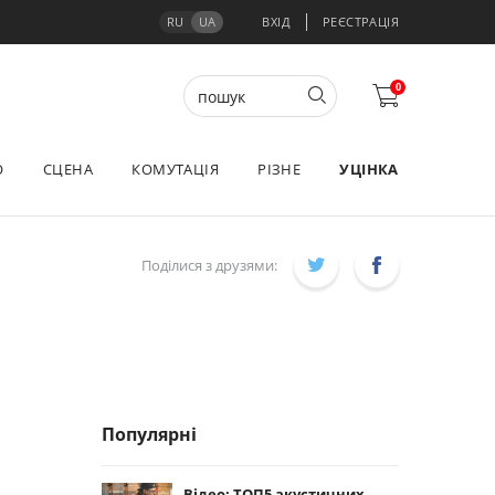
RU
UA
ВХІД
РЕЄСТРАЦІЯ
0
О
СЦЕНА
КОМУТАЦІЯ
РІЗНЕ
УЦІНКА
Поділися з друзями:
Популярні
Відео: ТОП5 акустичних