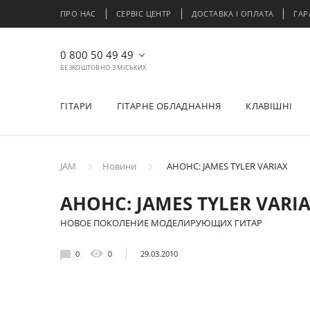
ПРО НАС
СЕРВІС ЦЕНТР
ДОСТАВКА І ОПЛАТА
ГАР
0 800 50 49 49
БЕЗКОШТОВНО З МІСЬКИХ
ГІТАРИ
ГІТАРНЕ ОБЛАДНАННЯ
КЛАВІШНІ
JAM
Новини
АНОНС: JAMES TYLER VARIAX
АНОНС: JAMES TYLER VARI
НОВОЕ ПОКОЛЕНИЕ МОДЕЛИРУЮЩИХ ГИТАР
0
0
29.03.2010