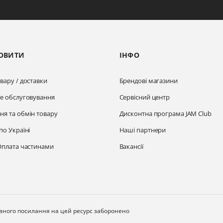
ОВИТИ
ІНФО
вару / доставки
Брендові магазини
не обслуговування
Сервісний центр
ня та обмін товару
Дисконтна програма JAM Club
по Україні
Наші партнери
Оплата частинами
Вакансії
ивного посилання на цей ресурс заборонено