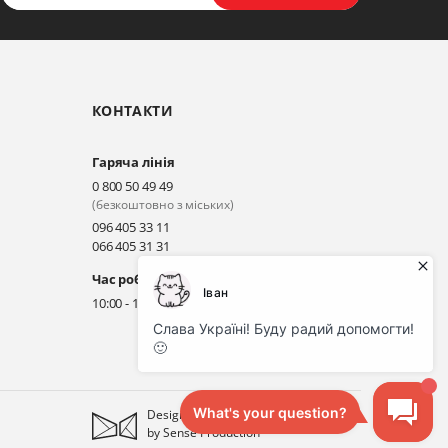
КОНТАКТИ
Гаряча лінія
0 800 50 49 49
(безкоштовно з міських)
096 405 33 11
066 405 31 31
Час роботи гарячої лінії
10:00 - 18:00 (без вихідних)
Designed
by
Sense Production