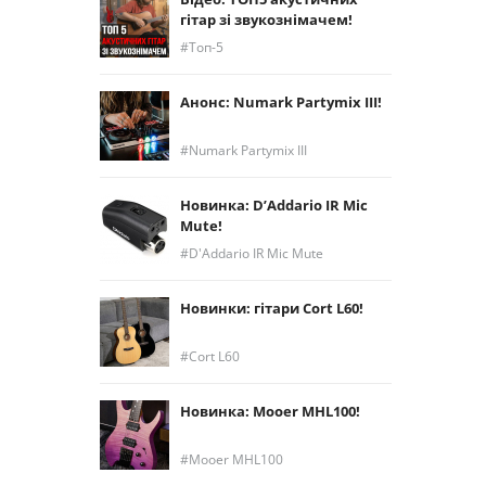
гітар зі звукознімачем!
Топ-5
Анонс: Numark Partymix III!
Numark Partymix III
Новинка: D’Addario IR Mic
Mute!
D'Addario IR Mic Mute
Новинки: гітари Cort L60!
Cort L60
Новинка: Mooer MHL100!
Mooer MHL100