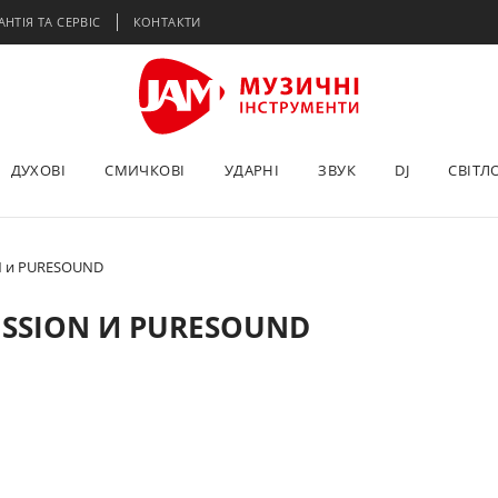
АНТІЯ ТА СЕРВІС
КОНТАКТИ
ДУХОВІ
СМИЧКОВІ
УДАРНІ
ЗВУК
DJ
СВІТЛ
N и PURESOUND
USSION И PURESOUND