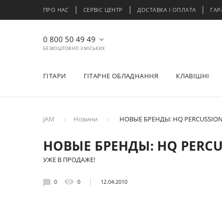
ПРО НАС
СЕРВІС ЦЕНТР
ДОСТАВКА І ОПЛАТА
ГАР
0 800 50 49 49
БЕЗКОШТОВНО З МІСЬКИХ
ГІТАРИ
ГІТАРНЕ ОБЛАДНАННЯ
КЛАВІШНІ
JAM
Новини
НОВЫЕ БРЕНДЫ: HQ PERCUSSIO
НОВЫЕ БРЕНДЫ: HQ PERC
УЖЕ В ПРОДАЖЕ!
0
0
12.04.2010