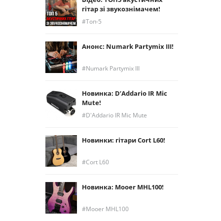
гітар зі звукознімачем!
Топ-5
Анонс: Numark Partymix III!
Numark Partymix III
Новинка: D’Addario IR Mic
Mute!
D'Addario IR Mic Mute
Новинки: гітари Cort L60!
Cort L60
Новинка: Mooer MHL100!
Mooer MHL100