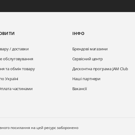
ОВИТИ
ІНФО
вару / доставки
Брендові магазини
не обслуговування
Сервісний центр
ня та обмін товару
Дисконтна програма JAM Club
по Україні
Наші партнери
Оплата частинами
Вакансії
ивного посилання на цей ресурс заборонено