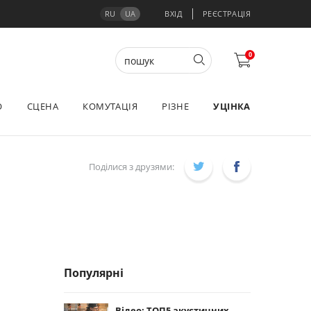
RU
UA
ВХІД
РЕЄСТРАЦІЯ
0
О
СЦЕНА
КОМУТАЦІЯ
РІЗНЕ
УЦІНКА
Поділися з друзями:
Популярні
Відео: ТОП5 акустичних