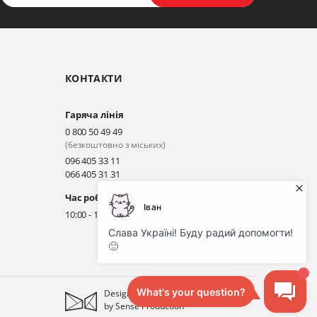
КОНТАКТИ
Гаряча лінія
0 800 50 49 49
(безкоштовно з міських)
096 405 33 11
066 405 31 31
Час роботи гарячої лінії
10:00 - 18:00 (без вихідних)
Designed
by
Sense Production