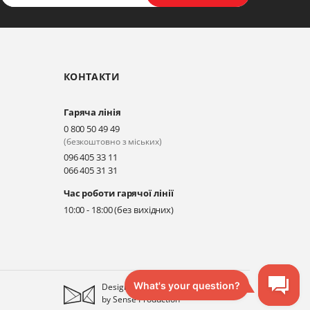
КОНТАКТИ
Гаряча лінія
0 800 50 49 49
(безкоштовно з міських)
096 405 33 11
066 405 31 31
Час роботи гарячої лінії
10:00 - 18:00 (без вихідних)
Designed
by
Sense Production