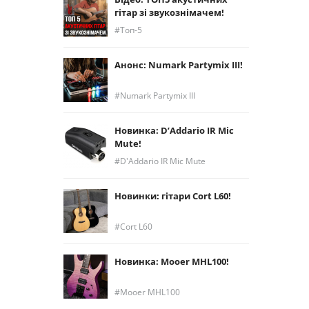
гітар зі звукознімачем!
Топ-5
Анонс: Numark Partymix III!
Numark Partymix III
Новинка: D’Addario IR Mic
Mute!
D'Addario IR Mic Mute
Новинки: гітари Cort L60!
Cort L60
Новинка: Mooer MHL100!
Mooer MHL100