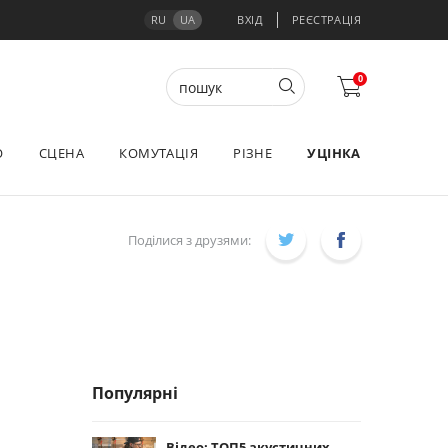
RU
UA
ВХІД
РЕЄСТРАЦІЯ
0
О
СЦЕНА
КОМУТАЦІЯ
РІЗНЕ
УЦІНКА
Поділися з друзями:
Популярні
Відео: ТОП5 акустичних