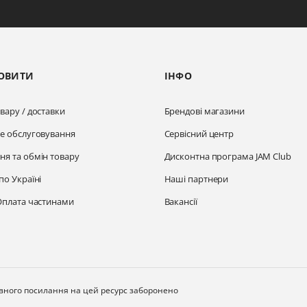
ОВИТИ
ІНФО
вару / доставки
Брендові магазини
не обслуговування
Сервісний центр
ня та обмін товару
Дисконтна програма JAM Club
по Україні
Наші партнери
Оплата частинами
Вакансії
ивного посилання на цей ресурс заборонено