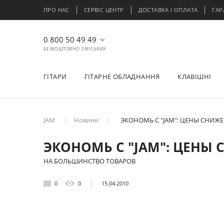
ПРО НАС
СЕРВІС ЦЕНТР
ДОСТАВКА І ОПЛАТА
ГАР
0 800 50 49 49
БЕЗКОШТОВНО З МІСЬКИХ
ГІТАРИ
ГІТАРНЕ ОБЛАДНАННЯ
КЛАВІШНІ
JAM
Новини
ЭКОНОМЬ С "JAM": ЦЕНЫ СНИЖЕ
ЭКОНОМЬ С "JAM": ЦЕНЫ
НА БОЛЬШИНСТВО ТОВАРОВ
0
0
15.04.2010