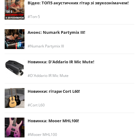
Відео: ТОП5 акустичних гітар зі звукознімачем!
Топ-5
Анонс: Numark Partymix III!
Numark Partymix III
Новинка: D’Addario IR Mic Mute!
D'Addario IR Mic Mute
Новинки: гітари Cort L60!
Cort L60
Новинка: Mooer MHL100!
Mooer MHL100