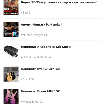
Відео: ТОП5 акустичних гітар зі звукознімачем!
Топ-5
Анонс: Numark Partymix III!
Numark Partymix III
Новинка: D’Addario IR Mic Mute!
D'Addario IR Mic Mute
Новинки: гітари Cort L60!
Cort L60
Новинка: Mooer MHL100!
Mooer MHL100