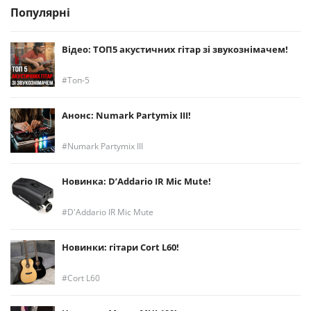
Популярні
Відео: ТОП5 акустичних гітар зі звукознімачем!
Топ-5
Анонс: Numark Partymix III!
Numark Partymix III
Новинка: D’Addario IR Mic Mute!
D'Addario IR Mic Mute
Новинки: гітари Cort L60!
Cort L60