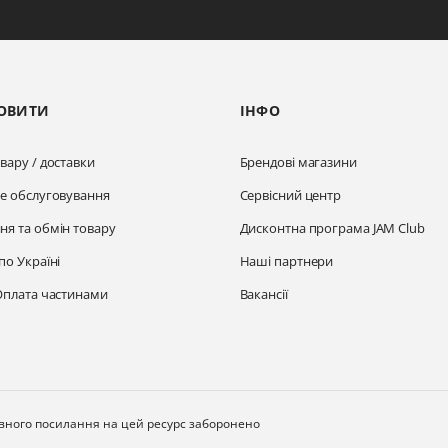
ОВИТИ
ІНФО
вару / доставки
Брендові магазини
не обслуговування
Сервісний центр
ня та обмін товару
Дисконтна програма JAM Club
по Україні
Наші партнери
Оплата частинами
Вакансії
ивного посилання на цей ресурс заборонено