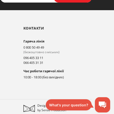
КОНТАКТИ
Гаряча лінія
0 800 50 49 49
(безкоштовно з міських)
096 405 33 11
066 405 31 31
Час роботи гарячої лінії
10:00 - 18:00 (без вихідних)
Designed
by
Sense Production