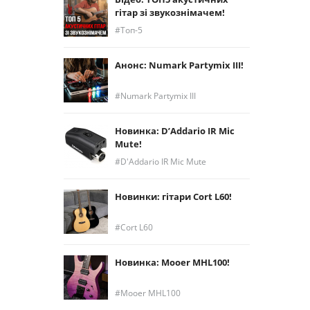
гітар зі звукознімачем!
Топ-5
Анонс: Numark Partymix III!
Numark Partymix III
Новинка: D’Addario IR Mic
Mute!
D'Addario IR Mic Mute
Новинки: гітари Cort L60!
Cort L60
Новинка: Mooer MHL100!
Mooer MHL100