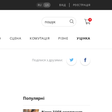
RU
UA
ВХІД
РЕЄСТРАЦІЯ
0
О
СЦЕНА
КОМУТАЦІЯ
РІЗНЕ
УЦІНКА
Поділися з друзями:
Популярні
Відео: ТОП5 акустичних