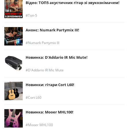
Відео: ТОП5 акустичних гітар зі звукознімачем!
Топ-5
Анонс: Numark Partymix III!
Numark Partymix III
Новинка: D’Addario IR Mic Mute!
D'Addario IR Mic Mute
Новинки: гітари Cort L60!
Cort L60
Новинка: Mooer MHL100!
Mooer MHL100