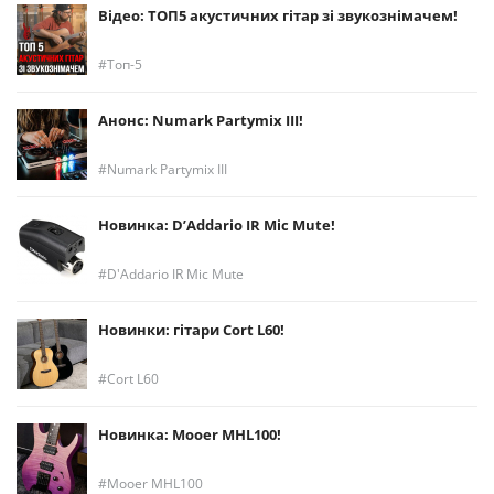
Відео: ТОП5 акустичних гітар зі звукознімачем!
Топ-5
Анонс: Numark Partymix III!
Numark Partymix III
Новинка: D’Addario IR Mic Mute!
D'Addario IR Mic Mute
Новинки: гітари Cort L60!
Cort L60
Новинка: Mooer MHL100!
Mooer MHL100