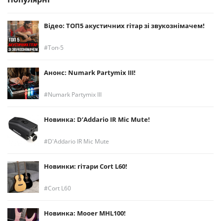
Відео: ТОП5 акустичних гітар зі звукознімачем!
Топ-5
Анонс: Numark Partymix III!
Numark Partymix III
Новинка: D’Addario IR Mic Mute!
D'Addario IR Mic Mute
Новинки: гітари Cort L60!
Cort L60
Новинка: Mooer MHL100!