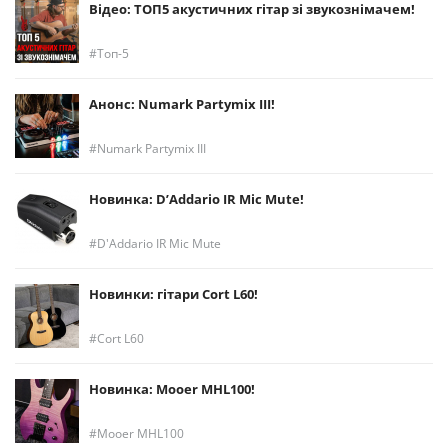
Відео: ТОП5 акустичних гітар зі звукознімачем!
Топ-5
Анонс: Numark Partymix III!
Numark Partymix III
Новинка: D’Addario IR Mic Mute!
D'Addario IR Mic Mute
Новинки: гітари Cort L60!
Cort L60
Новинка: Mooer MHL100!
Mooer MHL100