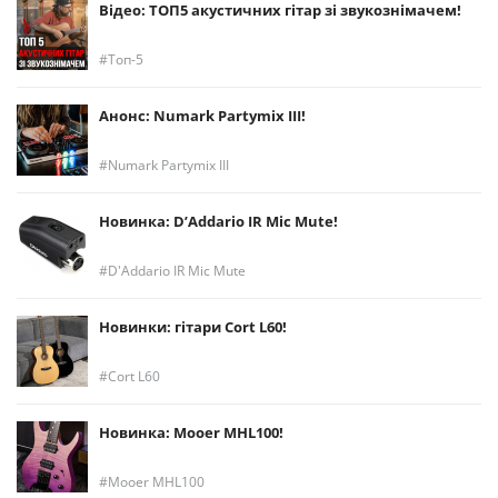
Відео: ТОП5 акустичних гітар зі звукознімачем!
Топ-5
Анонс: Numark Partymix III!
Numark Partymix III
Новинка: D’Addario IR Mic Mute!
D'Addario IR Mic Mute
Новинки: гітари Cort L60!
Cort L60
Новинка: Mooer MHL100!
Mooer MHL100