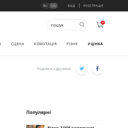
RU
UA
ВХІД
РЕЄСТРАЦІЯ
0
О
СЦЕНА
КОМУТАЦІЯ
РІЗНЕ
УЦІНКА
Поділися з друзями:
Популярні
Відео: ТОП5 акустичних