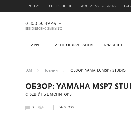
ПРО НАС
СЕРВІС ЦЕНТР
ДОСТАВКА І ОПЛАТА
ГАР
0 800 50 49 49
БЕЗКОШТОВНО З МІСЬКИХ
ГІТАРИ
ГІТАРНЕ ОБЛАДНАННЯ
КЛАВІШНІ
JAM
Новини
ОБЗОР: YAMAHA MSP7 STUDIO
ОБЗОР: YAMAHA MSP7 STU
СТУДИЙНЫЕ МОНИТОРЫ
0
0
26.10.2010