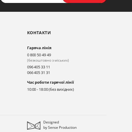
КОНТАКТИ
Гаряча лінія
0 800 50 49 49
(безкоштовно з міських)
096 405 33 11
066 405 31 31
Час роботи гарячої лінії
10:00 - 18:00 (без вихідних)
Designed
by
Sense Production