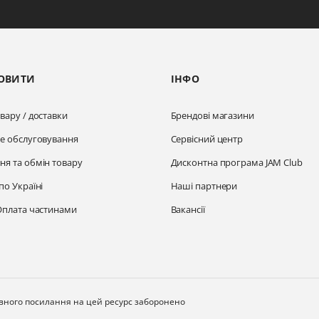
ОВИТИ
ІНФО
вару / доставки
Брендові магазини
не обслуговування
Сервісний центр
ня та обмін товару
Дисконтна програма JAM Club
по Україні
Наші партнери
Оплата частинами
Вакансії
ивного посилання на цей ресурс заборонено