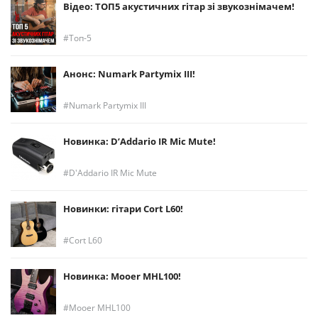
Відео: ТОП5 акустичних гітар зі звукознімачем!
Топ-5
Анонс: Numark Partymix III!
Numark Partymix III
Новинка: D’Addario IR Mic Mute!
D'Addario IR Mic Mute
Новинки: гітари Cort L60!
Cort L60
Новинка: Mooer MHL100!
Mooer MHL100