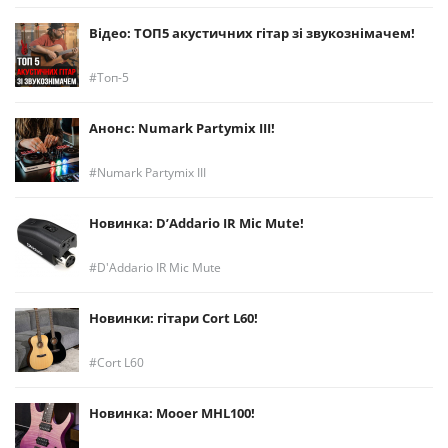
Відео: ТОП5 акустичних гітар зі звукознімачем!
Топ-5
Анонс: Numark Partymix III!
Numark Partymix III
Новинка: D’Addario IR Mic Mute!
D'Addario IR Mic Mute
Новинки: гітари Cort L60!
Cort L60
Новинка: Mooer MHL100!