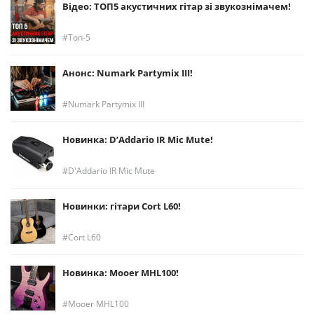
Відео: ТОП5 акустичних гітар зі звукознімачем!
Топ-5
Анонс: Numark Partymix III!
Numark Partymix III
Новинка: D’Addario IR Mic Mute!
D'Addario IR Mic Mute
Новинки: гітари Cort L60!
Cort L60
Новинка: Mooer MHL100!
Mooer MHL100