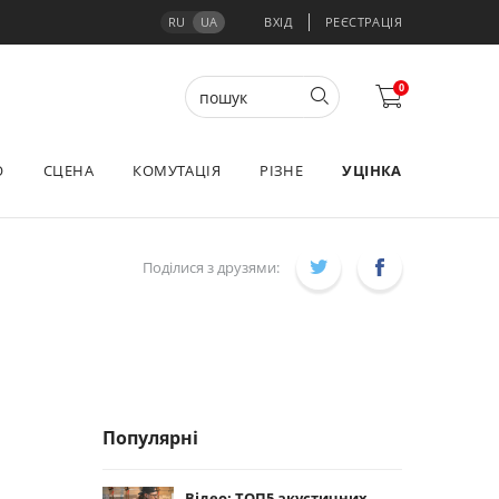
RU
UA
ВХІД
РЕЄСТРАЦІЯ
0
О
СЦЕНА
КОМУТАЦІЯ
РІЗНЕ
УЦІНКА
Поділися з друзями:
Популярні
Відео: ТОП5 акустичних