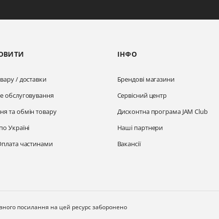
ОВИТИ
ІНФО
вару / доставки
Брендові магазини
не обслуговування
Сервісний центр
ня та обмін товару
Дисконтна програма JAM Club
по Україні
Наші партнери
Оплата частинами
Вакансії
ивного посилання на цей ресурс заборонено