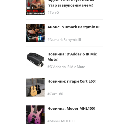
гітар зі звукознімачем!
Топ-5
Анонс: Numark Partymix III!
Numark Partymix III
Новинка: D’Addario IR Mic
Mute!
D'Addario IR Mic Mute
Новинки: гітари Cort L60!
Cort L60
Новинка: Mooer MHL100!
Mooer MHL100