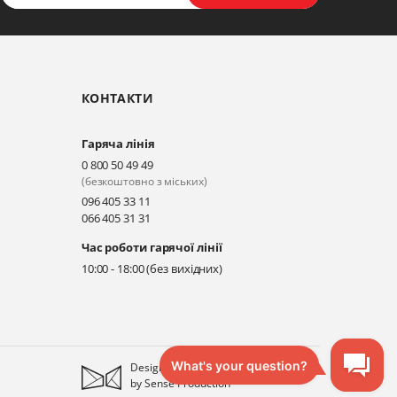
КОНТАКТИ
Гаряча лінія
0 800 50 49 49
(безкоштовно з міських)
096 405 33 11
066 405 31 31
Час роботи гарячої лінії
10:00 - 18:00 (без вихідних)
Designed
by
Sense Production