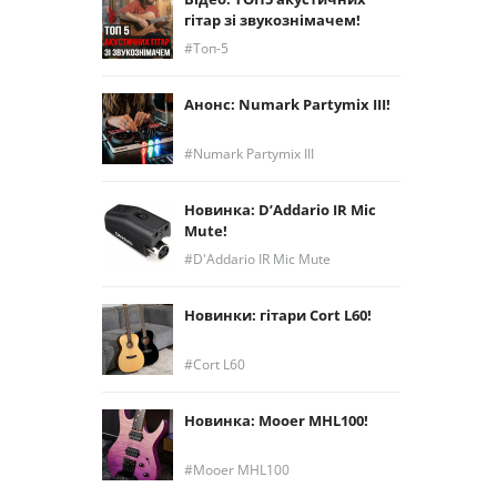
гітар зі звукознімачем!
Топ-5
Анонс: Numark Partymix III!
Numark Partymix III
Новинка: D’Addario IR Mic
Mute!
D'Addario IR Mic Mute
Новинки: гітари Cort L60!
Cort L60
Новинка: Mooer MHL100!
Mooer MHL100