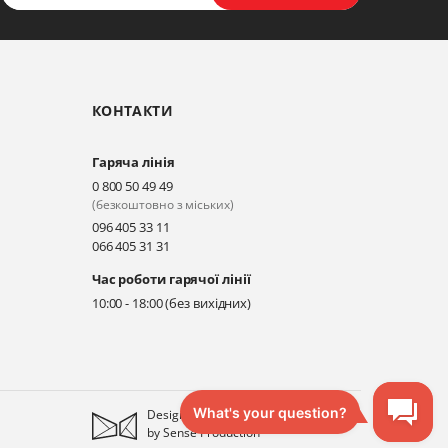
КОНТАКТИ
Гаряча лінія
0 800 50 49 49
(безкоштовно з міських)
096 405 33 11
066 405 31 31
Час роботи гарячої лінії
10:00 - 18:00 (без вихідних)
Designed
by
Sense Production