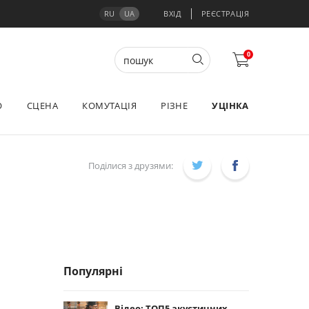
RU
UA
ВХІД
РЕЄСТРАЦІЯ
0
О
СЦЕНА
КОМУТАЦІЯ
РІЗНЕ
УЦІНКА
Поділися з друзями:
Популярні
Відео: ТОП5 акустичних